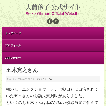
トップページ
プロフィール
お問い合わせ
五木寛之さん
Posted on
2026年2月20日
by
大前伶子
in
ブログ
朝のモーニングショウ（テレビ朝日）に出演されて
いた五木さんのお話大変興味がありました。
というのも五木さんは私の実家東横線白楽に住んで