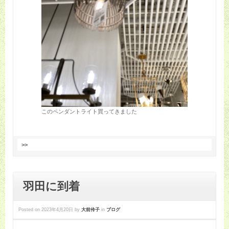
このペンダントライト買ってきました
>>
羽田に到着
Posted on
2023年4月20日
by
大前伶子
in
ブログ