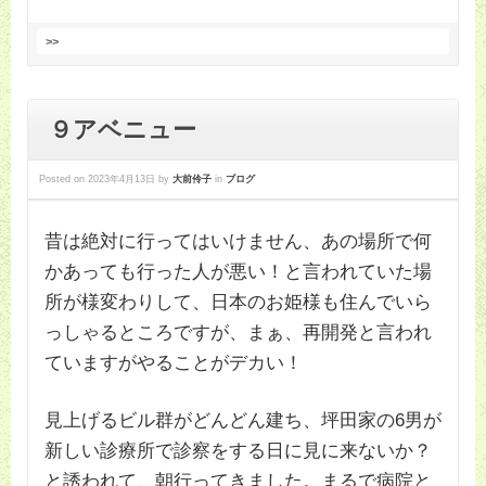
>>
９アベニュー
Posted on
2023年4月13日
by
大前伶子
in
ブログ
昔は絶対に行ってはいけません、あの場所で何
かあっても行った人が悪い！と言われていた場
所が様変わりして、日本のお姫様も住んでいら
っしゃるところですが、まぁ、再開発と言われ
ていますがやることがデカい！
見上げるビル群がどんどん建ち、坪田家の6男が
新しい診療所で診察をする日に見に来ないか？
と誘われて、朝行ってきました。まるで病院と