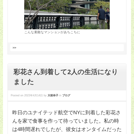
こんな素敵なマンションがあちこちに
>>
彩花さん到着して2人の生活になり
ました
Posted on
2023年4月14日
by
大前伶子
in
ブログ
昨日のユナイテッド航空でNYに到着した彩花さ
んを家で食事を作って待っていました。私の時
は4時間遅れでしたが、彼女はオンタイムだった