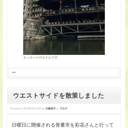
モンホークのホテルです。
>>
ウエストサイドを散策しました
Posted on
2023年4月17日
by
大前伶子
in
ブログ
日曜日に開催される骨董市を彩花さんと行って