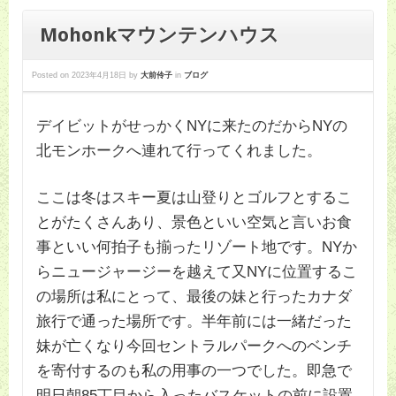
Mohonkマウンテンハウス
Posted on
2023年4月18日
by
大前伶子
in
ブログ
デイビットがせっかくNYに来たのだからNYの
北モンホークへ連れて行ってくれました。
ここは冬はスキー夏は山登りとゴルフとするこ
とがたくさんあり、景色といい空気と言いお食
事といい何拍子も揃ったリゾート地です。NYか
らニュージャージーを越えて又NYに位置するこ
の場所は私にとって、最後の妹と行ったカナダ
旅行で通った場所です。半年前には一緒だった
妹が亡くなり今回セントラルパークへのベンチ
を寄付するのも私の用事の一つでした。即急で
明日朝85丁目から入ったバスケットの前に設置