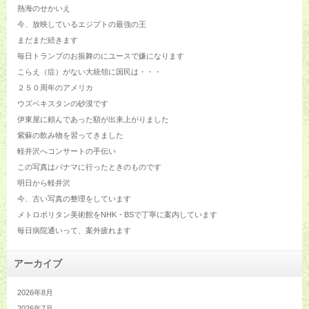
熱海のせかいえ
今、放映しているエジプトの最強の王
まだまだ続きます
毎日トランプのお振舞のにユースで嫌になります
こらえ（症）がない大統領に国民は・・・
２５０周年のアメリカ
ウズベキスタンの砂漠です
伊東屋に頼んであった額が出来上がりました
紫蘇の飲み物を習ってきました
軽井沢へコンサートの手伝い
この写真はパナマに行ったときのものです
明日から軽井沢
今、古い写真の整理をしています
メトロポリタン美術館をNHK・BSで丁寧に案内しています
毎日病院通いって、案外疲れます
アーカイブ
2026年8月
2026年7月