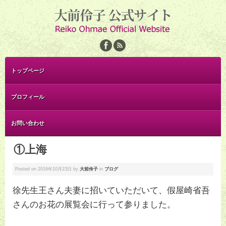
トップページ
プロフィール
お問い合わせ
①上海
Posted on
2016年10月23日
by
大前伶子
in
ブログ
徐先生王さん夫妻に招いていただいて、假屋崎省吾
さんのお花の展覧会に行って参りました。