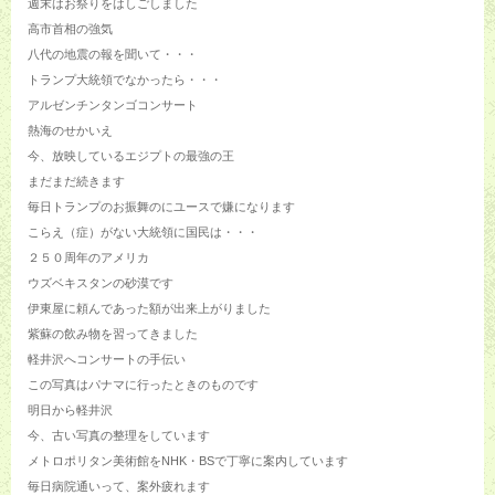
週末はお祭りをはしごしました
高市首相の強気
八代の地震の報を聞いて・・・
トランプ大統領でなかったら・・・
アルゼンチンタンゴコンサート
熱海のせかいえ
今、放映しているエジプトの最強の王
まだまだ続きます
毎日トランプのお振舞のにユースで嫌になります
こらえ（症）がない大統領に国民は・・・
２５０周年のアメリカ
ウズベキスタンの砂漠です
伊東屋に頼んであった額が出来上がりました
紫蘇の飲み物を習ってきました
軽井沢へコンサートの手伝い
この写真はパナマに行ったときのものです
明日から軽井沢
今、古い写真の整理をしています
メトロポリタン美術館をNHK・BSで丁寧に案内しています
毎日病院通いって、案外疲れます