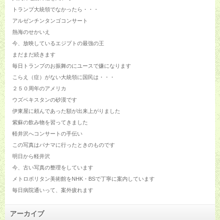
トランプ大統領でなかったら・・・
アルゼンチンタンゴコンサート
熱海のせかいえ
今、放映しているエジプトの最強の王
まだまだ続きます
毎日トランプのお振舞のにユースで嫌になります
こらえ（症）がない大統領に国民は・・・
２５０周年のアメリカ
ウズベキスタンの砂漠です
伊東屋に頼んであった額が出来上がりました
紫蘇の飲み物を習ってきました
軽井沢へコンサートの手伝い
この写真はパナマに行ったときのものです
明日から軽井沢
今、古い写真の整理をしています
メトロポリタン美術館をNHK・BSで丁寧に案内しています
毎日病院通いって、案外疲れます
アーカイブ