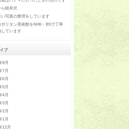
写真はパナマに行ったときのものです
から軽井沢
古い写真の整理をしています
ロポリタン美術館をNHK・BSで丁寧
内しています
イブ
6年8月
6年7月
6年6月
6年5月
6年4月
6年3月
6年2月
6年1月
5年12月