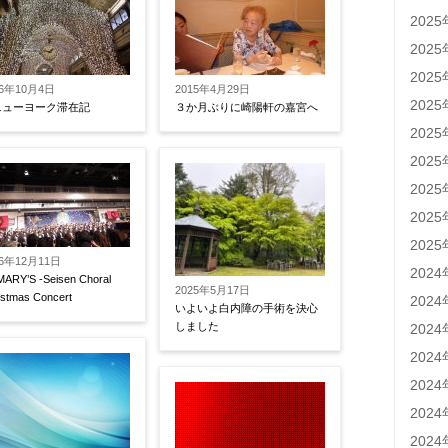
202
202
202
16年10月4日
2015年4月29日
202
ニューヨーク滞在記
３か月ぶりに崎陽軒の嘉宮へ
202
202
202
202
202
16年12月11日
202
MARY’S -Seisen Choral
2025年5月17日
istmas Concert
202
いよいよ白内障の手術を決心
しました
202
202
202
202
202