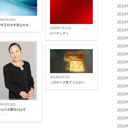
202
202
16年2月18日
202
お年玉付き年賀はがき」
2025年7月17日
202
ピーチシティ
202
202
202
202
202
2014年6月7日
202
このチーズ見てください
202
202
202
14年4月19日
202
つもの土曜日のはず
・・・
202
202