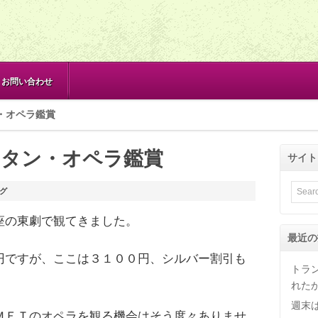
お問い合わせ
・オペラ鑑賞
リタン・オペラ鑑賞
サイト
グ
座の東劇で観てきました。
最近の
円ですが、ここは３１００円、シルバー割引も
トラ
れた
週末
ＭＥＴのオペラを観る機会はそう度々ありませ