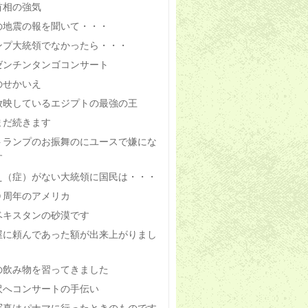
首相の強気
の地震の報を聞いて・・・
ンプ大統領でなかったら・・・
ゼンチンタンゴコンサート
のせかいえ
放映しているエジプトの最強の王
まだ続きます
トランプのお振舞のにユースで嫌にな
す
え（症）がない大統領に国民は・・・
０周年のアメリカ
ベキスタンの砂漠です
屋に頼んであった額が出来上がりまし
の飲み物を習ってきました
沢へコンサートの手伝い