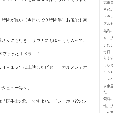
高市
八代
トラ
、時間が長い（今日ので３時間半）お値段も高
アル
熱海
今、
屋さんにも行き、サウナにもゆっくり入って、
まだ
毎日
車で行ったオペラ！！
りま
こら
１４－１５年に上映したビゼー「カルメン」オ
２５
ウズ
伊東
ンタビュー等々。
た
紫蘇
は「闘牛士の歌」ですよね。ドン・ホセ役のテ
軽井