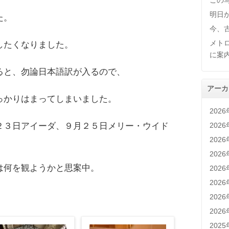
この
明日
た。
今、
メト
したくなりました。
に案
ると、勿論日本語訳が入るので、
アーカ
っかりはまってしまいました。
202
202
２３日アイーダ、９月２５日メリー・ウイド
202
202
は何を観ようかと思案中。
202
202
202
202
202