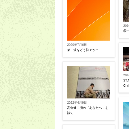
20
⑥
2020年7月6日
第二波をどう防ぐか？
20
ST.
Chr
2022年4月9日
高倉健主演の「あなたへ」を
観て