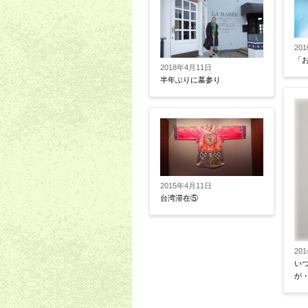
20
「
2018年4月11日
半年ぶりに墓参り
2015年4月11日
台湾滞在⑤
20
い
が