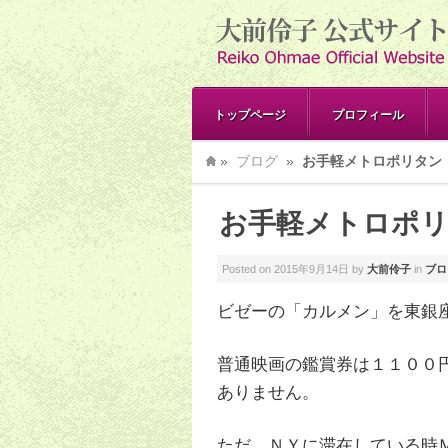
トップページ
プロフィール
»
ブログ
»
お手軽メトロポリタン
お手軽メトロポ
Posted on
2015年9月14日
by
大前伶子
in
ブロ
ビゼーの「カルメン」を東銀
普通映画の鑑賞券は１１００
ありません。
ただ、ＮＹに滞在している時