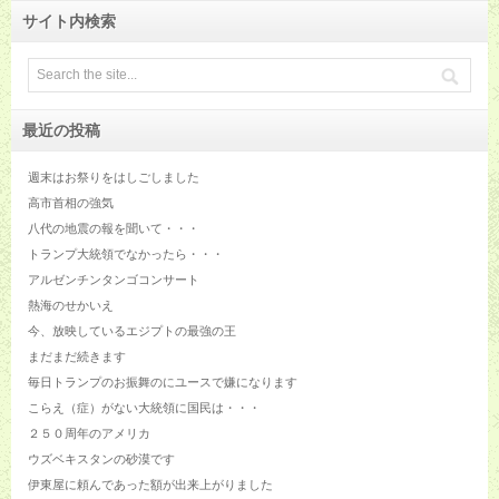
サイト内検索
最近の投稿
週末はお祭りをはしごしました
高市首相の強気
八代の地震の報を聞いて・・・
トランプ大統領でなかったら・・・
アルゼンチンタンゴコンサート
熱海のせかいえ
今、放映しているエジプトの最強の王
まだまだ続きます
毎日トランプのお振舞のにユースで嫌になります
こらえ（症）がない大統領に国民は・・・
２５０周年のアメリカ
ウズベキスタンの砂漠です
伊東屋に頼んであった額が出来上がりました