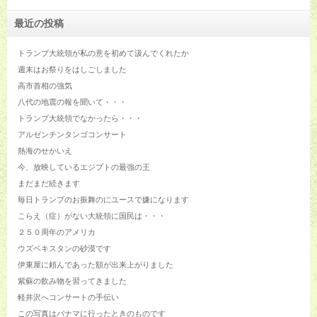
最近の投稿
トランプ大統領が私の意を初めて汲んでくれたか
週末はお祭りをはしごしました
高市首相の強気
八代の地震の報を聞いて・・・
トランプ大統領でなかったら・・・
アルゼンチンタンゴコンサート
熱海のせかいえ
今、放映しているエジプトの最強の王
まだまだ続きます
毎日トランプのお振舞のにユースで嫌になります
こらえ（症）がない大統領に国民は・・・
２５０周年のアメリカ
ウズベキスタンの砂漠です
伊東屋に頼んであった額が出来上がりました
紫蘇の飲み物を習ってきました
軽井沢へコンサートの手伝い
この写真はパナマに行ったときのものです