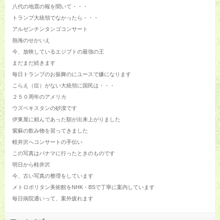
八代の地震の報を聞いて・・・
トランプ大統領でなかったら・・・
アルゼンチンタンゴコンサート
熱海のせかいえ
今、放映しているエジプトの最強の王
まだまだ続きます
毎日トランプのお振舞のにユースで嫌になります
こらえ（症）がない大統領に国民は・・・
２５０周年のアメリカ
ウズベキスタンの砂漠です
伊東屋に頼んであった額が出来上がりました
紫蘇の飲み物を習ってきました
軽井沢へコンサートの手伝い
この写真はパナマに行ったときのものです
明日から軽井沢
今、古い写真の整理をしています
メトロポリタン美術館をNHK・BSで丁寧に案内しています
毎日病院通いって、案外疲れます