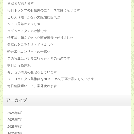
まだまだ続きます
毎日トランプのお振舞のにユースで嫌になります
こらえ（症）がない大統領に国民は・・・
２５０周年のアメリカ
ウズベキスタンの砂漠です
伊東屋に頼んであった額が出来上がりました
紫蘇の飲み物を習ってきました
軽井沢へコンサートの手伝い
この写真はパナマに行ったときのものです
明日から軽井沢
今、古い写真の整理をしています
メトロポリタン美術館をNHK・BSで丁寧に案内しています
毎日病院通いって、案外疲れます
アーカイブ
2026年8月
2026年7月
2026年6月
2026年5月