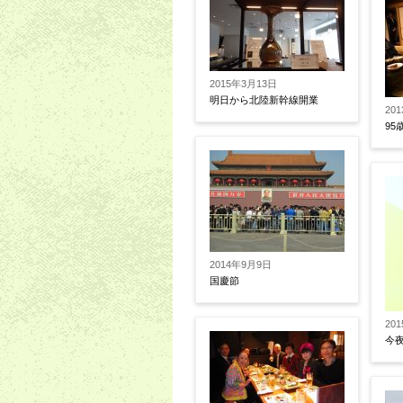
2015年3月13日
明日から北陸新幹線開業
20
95
2014年9月9日
国慶節
20
今