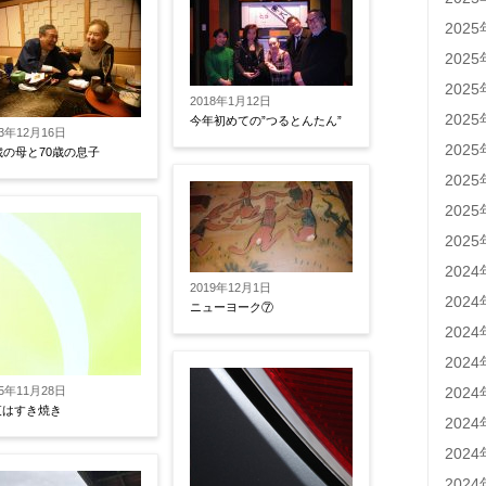
202
202
202
2018年1月12日
202
今年初めての”つるとんたん”
13年12月16日
202
歳の母と70歳の息子
202
202
202
202
2019年12月1日
202
ニューヨーク⑦
202
202
202
15年11月28日
夜はすき焼き
202
202
202