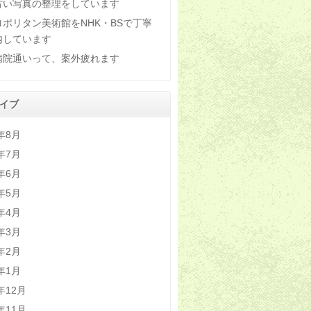
古い写真の整理をしています
ロポリタン美術館をNHK・BSで丁寧
内しています
病院通いって、案外疲れます
イブ
6年8月
6年7月
6年6月
6年5月
6年4月
6年3月
6年2月
6年1月
5年12月
5年11月