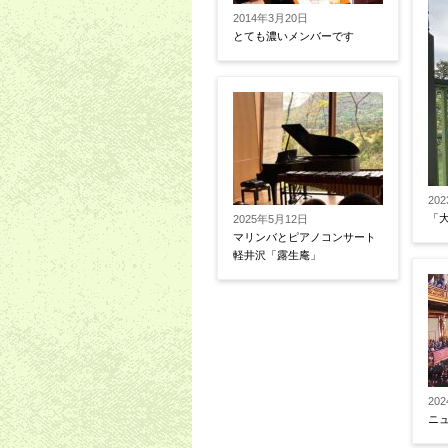
2014年3月20日
とても濃いメンバーです
20
「
2025年5月12日
マリンバとピアノコンサート
軽井沢「露生庵」
20
ニ