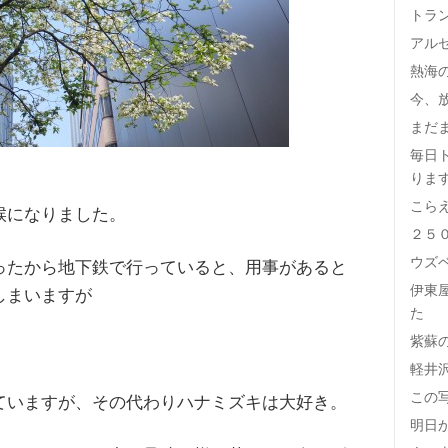
トラ
アル
熱海
今、
まだ
毎日
りま
こら
候になりました。
２５
ウズ
ったから地下鉄で行っていると、用事があると
伊東
しまいますが
た
紫蘇
。
軽井
この
ていますが、その代わりハナミズキは大好き。
明日