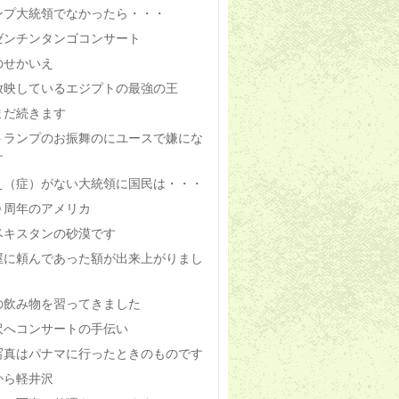
ンプ大統領でなかったら・・・
ゼンチンタンゴコンサート
のせかいえ
放映しているエジプトの最強の王
まだ続きます
トランプのお振舞のにユースで嫌にな
す
え（症）がない大統領に国民は・・・
０周年のアメリカ
ベキスタンの砂漠です
屋に頼んであった額が出来上がりまし
の飲み物を習ってきました
沢へコンサートの手伝い
写真はパナマに行ったときのものです
から軽井沢