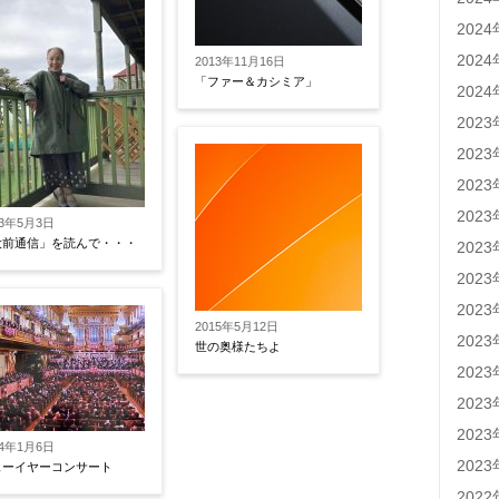
202
202
2013年11月16日
「ファー＆カシミア」
202
202
202
202
202
23年5月3日
大前通信」を読んで・・・
202
202
202
2015年5月12日
202
世の奥様たちよ
202
202
202
24年1月6日
202
ューイヤーコンサート
202