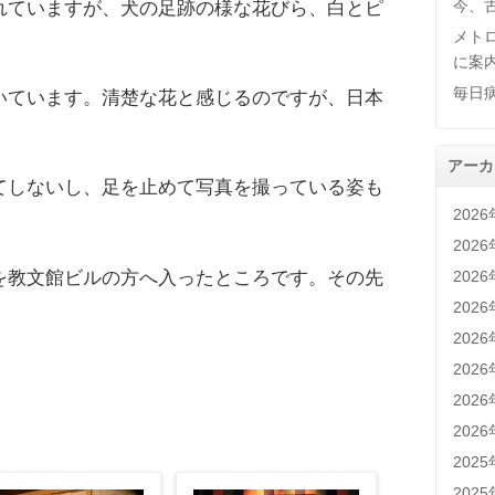
今、
れていますが、犬の足跡の様な花びら、白とピ
メト
に案
毎日
いています。清楚な花と感じるのですが、日本
アーカ
てしないし、足を止めて写真を撮っている姿も
202
。
202
を教文館ビルの方へ入ったところです。その先
202
202
202
202
202
202
202
202