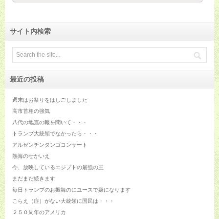
サイト内検索
最近の投稿
週末はお祭りをはしごしました
高市首相の強気
八代の地震の報を聞いて・・・
トランプ大統領でなかったら・・・
アルゼンチンタンゴコンサート
熱海のせかいえ
今、放映しているエジプトの最強の王
まだまだ続きます
毎日トランプのお振舞のにユースで嫌になります
こらえ（症）がない大統領に国民は・・・
２５０周年のアメリカ