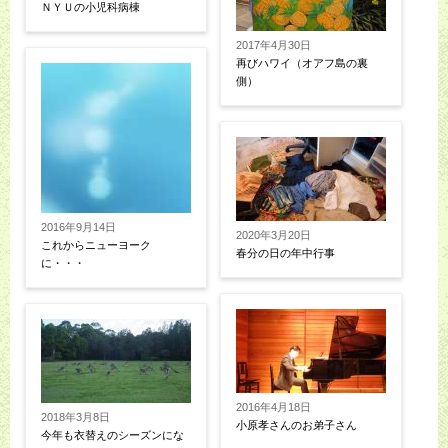
ＮＹＵの小児科病棟
2017年4月30日
再びハワイ（オアフ島の裏
側）
2016年9月14日
2020年3月20日
これからニューヨーク
春分の日の年中行事
に・・・
2016年4月18日
2018年3月8日
小原孝さんのお弟子さん
今年も衣替えのシーズンにな