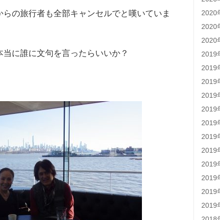
からの旅行者も全部キャンセルでと嘆いていま
202
202
202
本当に誰に文句を言ったらいいか？
201
201
201
201
201
201
201
201
201
201
201
201
201