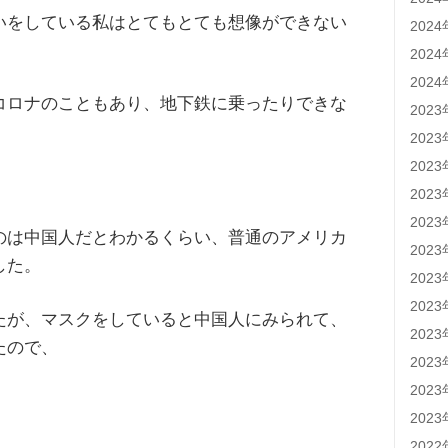
いをしている私はとてもとても想像ができない
202
202
202
コロナのこともあり、地下鉄に乗ったりできな
202
202
202
。
202
202
のは中国人だとわかるくらい、普通のアメリカ
202
した。
202
202
たが、マスクをしていると中国人にみられて、
202
たので、
202
202
202
202