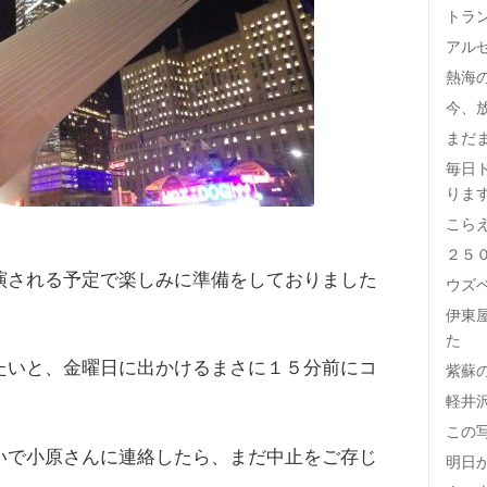
トラ
アル
熱海
今、
まだ
毎日
りま
こら
２５
演される予定で楽しみに準備をしておりました
ウズ
伊東
た
たいと、金曜日に出かけるまさに１５分前にコ
紫蘇
軽井
この
いで小原さんに連絡したら、まだ中止をご存じ
明日