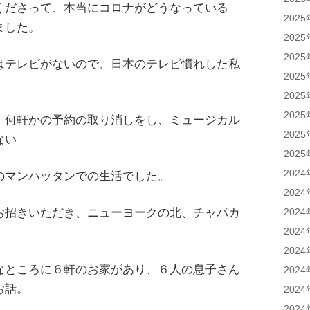
くださって、本当にコロナがどうなっている
202
ました。
202
202
はテレビがないので、日本のテレビ慣れした私
202
。
202
202
、何軒かの予約の取り消しをし、ミュージカル
202
ない
202
202
のマンハッタンでの生活でした。
202
202
お招きいただき、ニューヨークの北、チャパカ
202
202
なところに６軒のお家があり、６人の息子さん
202
お話。
202
202