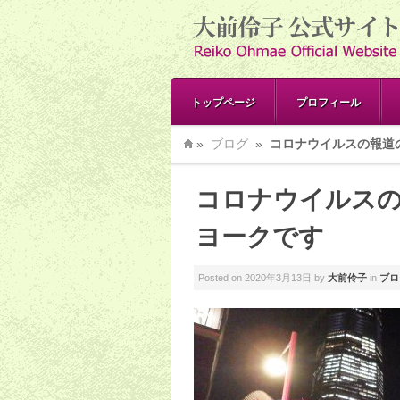
トップページ
プロフィール
»
ブログ
»
コロナウイルスの報道
コロナウイルス
ヨークです
Posted on
2020年3月13日
by
大前伶子
in
ブロ