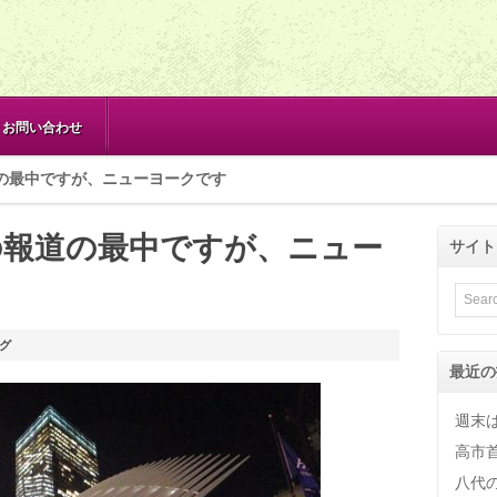
お問い合わせ
の最中ですが、ニューヨークです
の報道の最中ですが、ニュー
サイト
グ
最近の
週末
高市
八代