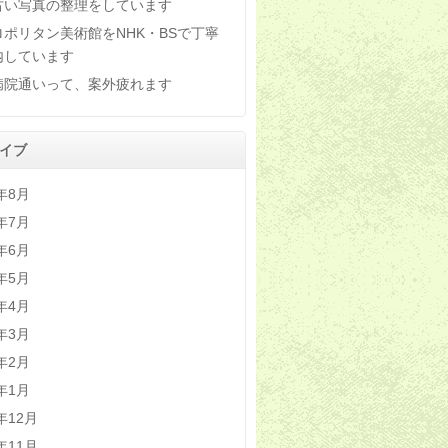
古い写真の整理をしています
ロポリタン美術館をNHK・BSで丁寧
内しています
病院通いって、案外疲れます
イブ
6年8月
6年7月
6年6月
6年5月
6年4月
6年3月
6年2月
6年1月
5年12月
5年11月