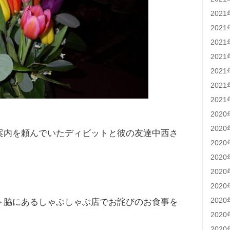
202
202
202
202
202
202
202
202
202
案内を頼んでいたディビットと彼の友達中西さ
202
202
202
202
202
ト脇にあるしゃぶしゃぶ店でお詫びのお食事を
202
202