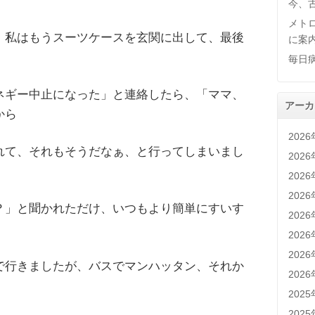
今、
メト
。私はもうスーツケースを玄関に出して、最後
に案
毎日
ネギー中止になった」と連絡したら、「ママ、
アーカ
から
202
れて、それもそうだなぁ、と行ってしまいまし
202
202
202
？」と聞かれただけ、いつもより簡単にすいす
202
202
202
で行きましたが、バスでマンハッタン、それか
202
202
202