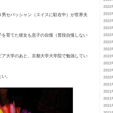
202
202
３男セバッシャン（スイスに駐在中）が世界夫
202
202
202
子を育てた彼女も息子の自慢（普段自慢しない
202
202
ビア大学のあと、京都大学大学院で勉強してい
202
202
202
たい。
202
202
202
202
202
202