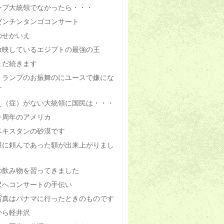
ンプ大統領でなかったら・・・
ゼンチンタンゴコンサート
のせかいえ
放映しているエジプトの最強の王
まだ続きます
トランプのお振舞のにユースで嫌にな
す
え（症）がない大統領に国民は・・・
０周年のアメリカ
ベキスタンの砂漠です
屋に頼んであった額が出来上がりまし
の飲み物を習ってきました
沢へコンサートの手伝い
写真はパナマに行ったときのものです
から軽井沢