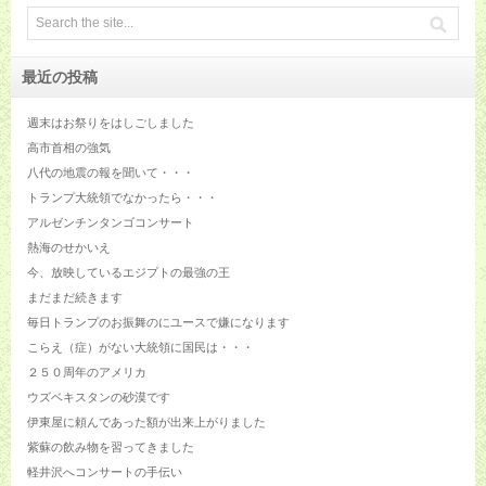
最近の投稿
週末はお祭りをはしごしました
高市首相の強気
八代の地震の報を聞いて・・・
トランプ大統領でなかったら・・・
アルゼンチンタンゴコンサート
熱海のせかいえ
今、放映しているエジプトの最強の王
まだまだ続きます
毎日トランプのお振舞のにユースで嫌になります
こらえ（症）がない大統領に国民は・・・
２５０周年のアメリカ
ウズベキスタンの砂漠です
伊東屋に頼んであった額が出来上がりました
紫蘇の飲み物を習ってきました
軽井沢へコンサートの手伝い