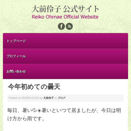
トップページ
プロフィール
お問い合わせ
今年初めての曇天
Posted on
2019年1月3日
by
大前伶子
in
ブログ
毎日、暑い💦☀️暑いといつて居ましたが、今日は明
け方から雨です。