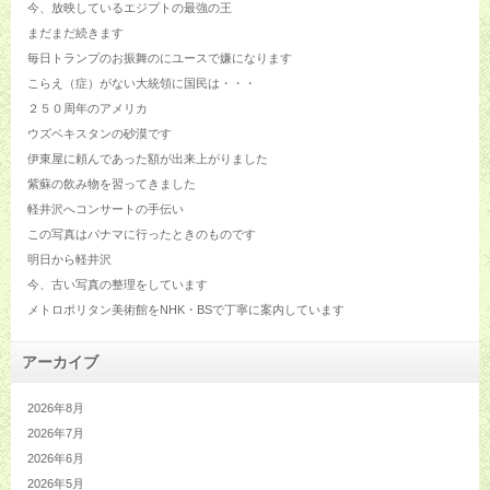
今、放映しているエジプトの最強の王
まだまだ続きます
毎日トランプのお振舞のにユースで嫌になります
こらえ（症）がない大統領に国民は・・・
２５０周年のアメリカ
ウズベキスタンの砂漠です
伊東屋に頼んであった額が出来上がりました
紫蘇の飲み物を習ってきました
軽井沢へコンサートの手伝い
この写真はパナマに行ったときのものです
明日から軽井沢
今、古い写真の整理をしています
メトロポリタン美術館をNHK・BSで丁寧に案内しています
アーカイブ
2026年8月
2026年7月
2026年6月
2026年5月