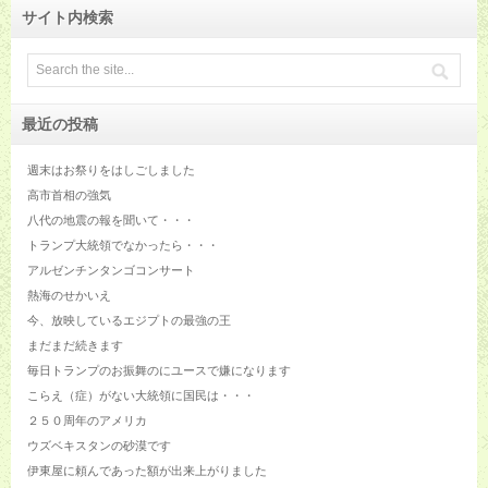
サイト内検索
最近の投稿
週末はお祭りをはしごしました
高市首相の強気
八代の地震の報を聞いて・・・
トランプ大統領でなかったら・・・
アルゼンチンタンゴコンサート
熱海のせかいえ
今、放映しているエジプトの最強の王
まだまだ続きます
毎日トランプのお振舞のにユースで嫌になります
こらえ（症）がない大統領に国民は・・・
２５０周年のアメリカ
ウズベキスタンの砂漠です
伊東屋に頼んであった額が出来上がりました