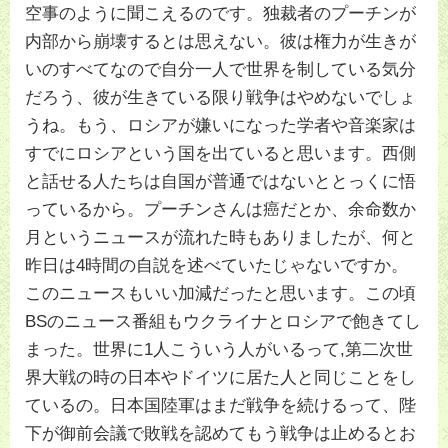
空事のように聞こえるのです。独裁者のプーチンが
内部から崩壊するとは思えない。彼は権力が生きが
いのすべてなので自分一人で世界を制している気分
だろう、彼が生きている限り戦争はやめないでしょ
うね。もう、ロシアが嫌いになった学者や音楽家は
すでにロシアという国を出ていると思います。西側
と話せる人たちは自国が普通ではないととっくに悟
っているから。プーチンさんは癌だとか、余命数か
月というニュースが流れた時もありましたが、何と
昨日は4時間の自説を述べていたじゃないですか。
このニュースもいい加減だったと思います。この頃
BSのニュース番組もウクライナとロシアで飽きてし
まった。世界に1人こういう人がいるって,第二次世
界大戦の時の日本やドイツに居た人と同じことをし
ているの。日本国陸軍はまだ戦争を続けるって、陛
下が御前会議で敗戦を認めてもう戦争は止めるとお