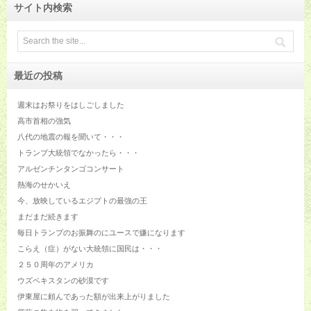
サイト内検索
最近の投稿
週末はお祭りをはしごしました
高市首相の強気
八代の地震の報を聞いて・・・
トランプ大統領でなかったら・・・
アルゼンチンタンゴコンサート
熱海のせかいえ
今、放映しているエジプトの最強の王
まだまだ続きます
毎日トランプのお振舞のにユースで嫌になります
こらえ（症）がない大統領に国民は・・・
２５０周年のアメリカ
ウズベキスタンの砂漠です
伊東屋に頼んであった額が出来上がりました