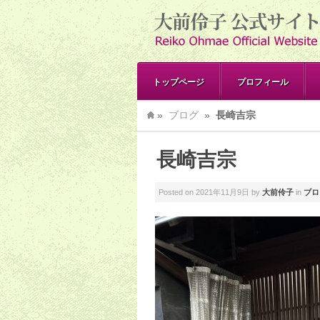
トップページ
プロフィール
»
ブログ
»
長崎吉宗
長崎吉宗
Posted on
2021年11月9日
by
大前伶子
in
ブロ