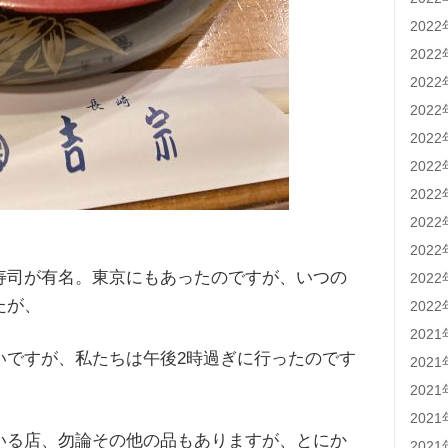
202
202
202
202
202
202
202
202
202
寿司が有名。東京にもあったのですが、いつの
202
たが、
202
202
いですが、私たちは午後2時過ぎに行ったのです
202
202
202
いる店、勿論その他の品もありますが、とにか
202