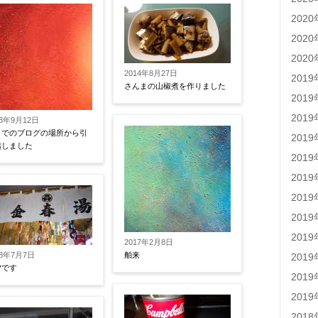
202
202
202
2014年8月27日
201
さんまの山椒煮を作りました
201
201
13年9月12日
までのブログの場所から引
201
越しました
201
201
201
201
201
2017年2月8日
18年7月7日
舶来
201
夕です
201
201
201