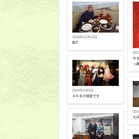
2016年12月13日
BLT
20
今
っ
2014年4月5日
ＡＫＢの現状です
20
七