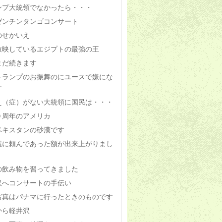
ンプ大統領でなかったら・・・
ゼンチンタンゴコンサート
のせかいえ
放映しているエジプトの最強の王
まだ続きます
トランプのお振舞のにユースで嫌にな
す
え（症）がない大統領に国民は・・・
０周年のアメリカ
ベキスタンの砂漠です
屋に頼んであった額が出来上がりまし
の飲み物を習ってきました
沢へコンサートの手伝い
写真はパナマに行ったときのものです
から軽井沢