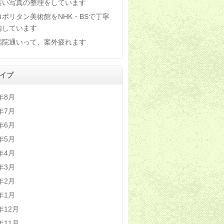
古い写真の整理をしています
ロポリタン美術館をNHK・BSで丁寧
内しています
病院通いって、案外疲れます
イブ
6年8月
6年7月
6年6月
6年5月
6年4月
6年3月
6年2月
6年1月
5年12月
5年11月