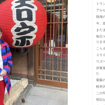
トラ
アル
熱海
今、
まだ
毎日
りま
こら
２５
ウズ
伊東
た
紫蘇
軽井
この
明日