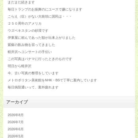
まだまだ続きます
毎日トランプのお振舞のにユースで嫌になります
こらえ（症）がない大統領に国民は・・・
２５０周年のアメリカ
ウズベキスタンの砂漠です
伊東屋に頼んであった額が出来上がりました
紫蘇の飲み物を習ってきました
軽井沢へコンサートの手伝い
この写真はパナマに行ったときのものです
明日から軽井沢
今、古い写真の整理をしています
メトロポリタン美術館をNHK・BSで丁寧に案内しています
毎日病院通いって、案外疲れます
アーカイブ
2026年8月
2026年7月
2026年6月
2026年5月