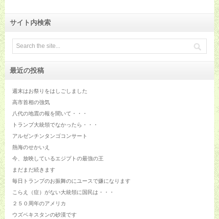
サイト内検索
最近の投稿
週末はお祭りをはしごしました
高市首相の強気
八代の地震の報を聞いて・・・
トランプ大統領でなかったら・・・
アルゼンチンタンゴコンサート
熱海のせかいえ
今、放映しているエジプトの最強の王
まだまだ続きます
毎日トランプのお振舞のにユースで嫌になります
こらえ（症）がない大統領に国民は・・・
２５０周年のアメリカ
ウズベキスタンの砂漠です