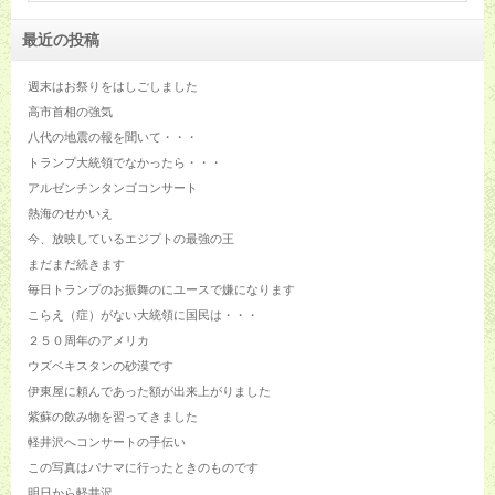
最近の投稿
週末はお祭りをはしごしました
高市首相の強気
八代の地震の報を聞いて・・・
トランプ大統領でなかったら・・・
アルゼンチンタンゴコンサート
熱海のせかいえ
今、放映しているエジプトの最強の王
まだまだ続きます
毎日トランプのお振舞のにユースで嫌になります
こらえ（症）がない大統領に国民は・・・
２５０周年のアメリカ
ウズベキスタンの砂漠です
伊東屋に頼んであった額が出来上がりました
紫蘇の飲み物を習ってきました
軽井沢へコンサートの手伝い
この写真はパナマに行ったときのものです
明日から軽井沢