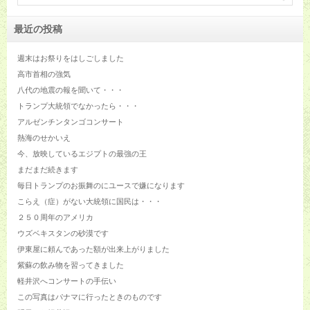
最近の投稿
週末はお祭りをはしごしました
高市首相の強気
八代の地震の報を聞いて・・・
トランプ大統領でなかったら・・・
アルゼンチンタンゴコンサート
熱海のせかいえ
今、放映しているエジプトの最強の王
まだまだ続きます
毎日トランプのお振舞のにユースで嫌になります
こらえ（症）がない大統領に国民は・・・
２５０周年のアメリカ
ウズベキスタンの砂漠です
伊東屋に頼んであった額が出来上がりました
紫蘇の飲み物を習ってきました
軽井沢へコンサートの手伝い
この写真はパナマに行ったときのものです