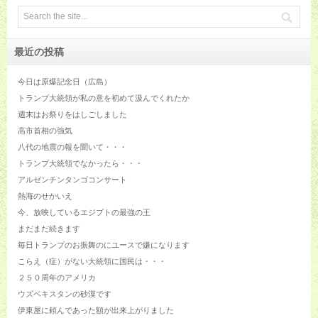
最近の投稿
今日は原爆記念日（広島）
トランプ大統領が私の意を初めて汲んでくれたか
週末はお祭りをはしごしました
高市首相の強気
八代の地震の報を聞いて・・・
トランプ大統領でなかったら・・・
アルゼンチンタンゴコンサート
熱海のせかいえ
今、放映しているエジプトの最強の王
まだまだ続きます
毎日トランプのお振舞のにユースで嫌になります
こらえ（症）がない大統領に国民は・・・
２５０周年のアメリカ
ウズベキスタンの砂漠です
伊東屋に頼んであった額が出来上がりました