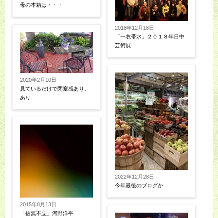
母の本箱は・・・
2018年12月18日
「一衣帯水」２０１８年日中
芸術展
2020年2月10日
見ているだけで閉塞感あり、
あり
2022年12月28日
今年最後のブログか
2015年8月13日
「信無不立」河野洋平