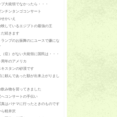
ンプ大統領でなかったら・・・
ゼンチンタンゴコンサート
のせかいえ
放映しているエジプトの最強の王
まだ続きます
トランプのお振舞のにユースで嫌にな
す
え（症）がない大統領に国民は・・・
０周年のアメリカ
ベキスタンの砂漠です
屋に頼んであった額が出来上がりまし
の飲み物を習ってきました
沢へコンサートの手伝い
写真はパナマに行ったときのものです
から軽井沢