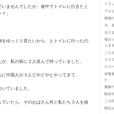
トラ
でいませんでしたが、途中でトイレに行きたく
アル
か？」
熱海
今、
まだ
毎日
物をゆっくり見たいから、とトイレに行ったの
りま
こら
２５
たが、私の前に２人並んで待っていました。
ウズ
伊東
ろに中国人が３人どやどやとやってきて、
た
紫蘇
ついていました。
軽井
この
っていたら、そのおばさん何と私たち３人を抜
明日