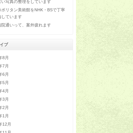
古い写真の整理をしています
ロポリタン美術館をNHK・BSで丁寧
内しています
病院通いって、案外疲れます
イブ
6年8月
6年7月
6年6月
6年5月
6年4月
6年3月
6年2月
6年1月
5年12月
5年11月