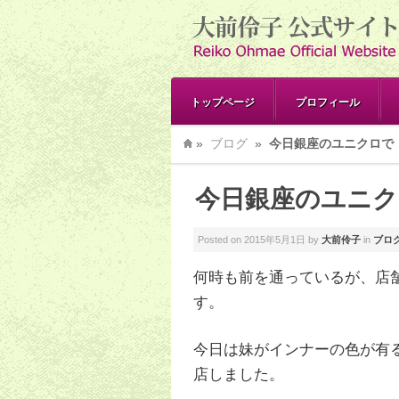
トップページ
プロフィール
»
ブログ
»
今日銀座のユニクロで
今日銀座のユニク
Posted on
2015年5月1日
by
大前伶子
in
ブロ
何時も前を通っているが、店
す。
今日は妹がインナーの色が有
店しました。