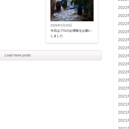
202
202
202
2026年5月20日
今日はプロのお掃除をお願い
202
しました
202
202
Load more posts
202
202
202
202
202
202
202
202
202
202