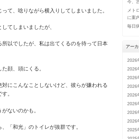
今、
じって、唸りながら横入りしてしまいました。
メト
に案
毎日
としてしまいましたが、
る所以でしたが、私は出てくるのを待って日本
アーカ
。
202
した顔、頭にくる。
202
202
絶対にこんなことしないけど、彼らが嫌われる
202
です。
202
202
うがないのかも。
202
202
ら、「和光」のトイレが抜群です。
202
202