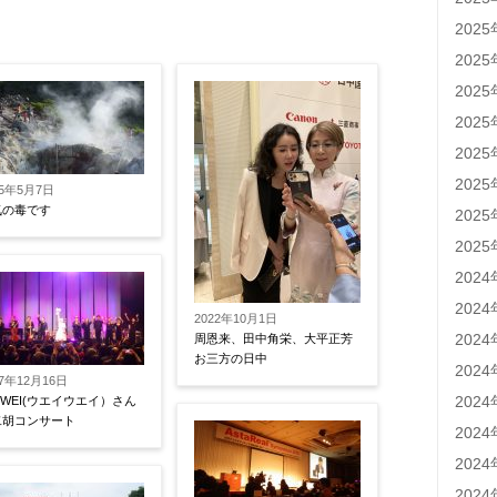
202
202
202
202
202
202
15年5月7日
気の毒です
202
202
202
202
2022年10月1日
202
周恩来、田中角栄、大平正芳
お三方の日中
202
17年12月16日
202
IWEI(ウエイウエイ）さん
二胡コンサート
202
202
202