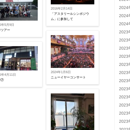
202
2016年2月14日
「アスタリールシンボジウ
202
ム」に参加して
202
15年5月9日
津ツアー
202
202
202
202
202
2024年1月6日
202
15年4月11日
ニューイヤーコンサート
湾⑦
202
202
202
202
202
202
202