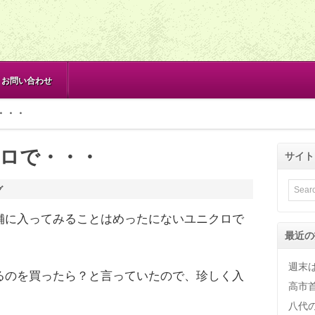
お問い合わせ
・・・
ロで・・・
サイト
グ
舗に入ってみることはめったにないユニクロで
最近の
週末
るのを買ったら？と言っていたので、珍しく入
高市
八代