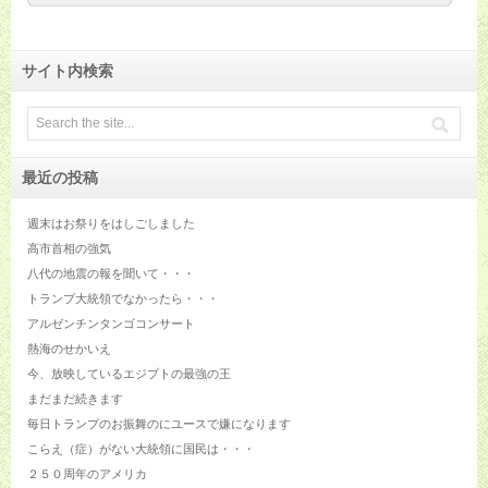
サイト内検索
最近の投稿
週末はお祭りをはしごしました
高市首相の強気
八代の地震の報を聞いて・・・
トランプ大統領でなかったら・・・
アルゼンチンタンゴコンサート
熱海のせかいえ
今、放映しているエジプトの最強の王
まだまだ続きます
毎日トランプのお振舞のにユースで嫌になります
こらえ（症）がない大統領に国民は・・・
２５０周年のアメリカ