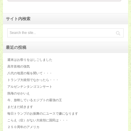
サイト内検索
最近の投稿
週末はお祭りをはしごしました
高市首相の強気
八代の地震の報を聞いて・・・
トランプ大統領でなかったら・・・
アルゼンチンタンゴコンサート
熱海のせかいえ
今、放映しているエジプトの最強の王
まだまだ続きます
毎日トランプのお振舞のにユースで嫌になります
こらえ（症）がない大統領に国民は・・・
２５０周年のアメリカ