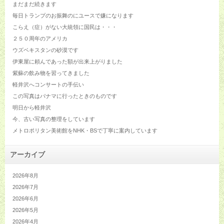
まだまだ続きます
毎日トランプのお振舞のにユースで嫌になります
こらえ（症）がない大統領に国民は・・・
２５０周年のアメリカ
ウズベキスタンの砂漠です
伊東屋に頼んであった額が出来上がりました
紫蘇の飲み物を習ってきました
軽井沢へコンサートの手伝い
この写真はパナマに行ったときのものです
明日から軽井沢
今、古い写真の整理をしています
メトロポリタン美術館をNHK・BSで丁寧に案内しています
アーカイブ
2026年8月
2026年7月
2026年6月
2026年5月
2026年4月