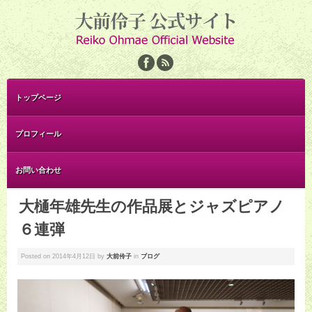
トップページ
プロフィール
お問い合わせ
大樋年雄先生の作品展とジャズピアノ
６連弾
Posted on
2014年4月12日
by
大前伶子
in
ブログ