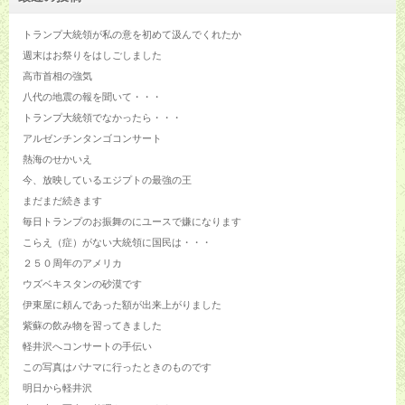
トランプ大統領が私の意を初めて汲んでくれたか
週末はお祭りをはしごしました
高市首相の強気
八代の地震の報を聞いて・・・
トランプ大統領でなかったら・・・
アルゼンチンタンゴコンサート
熱海のせかいえ
今、放映しているエジプトの最強の王
まだまだ続きます
毎日トランプのお振舞のにユースで嫌になります
こらえ（症）がない大統領に国民は・・・
２５０周年のアメリカ
ウズベキスタンの砂漠です
伊東屋に頼んであった額が出来上がりました
紫蘇の飲み物を習ってきました
軽井沢へコンサートの手伝い
この写真はパナマに行ったときのものです
明日から軽井沢