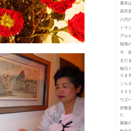
週末
高市
八代
トラ
アル
熱海
今、
まだ
毎日
りま
こら
２５
ウズ
伊東
た
紫蘇