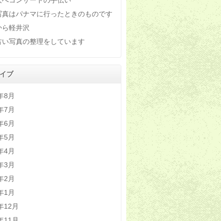
沢へコンサートの手伝い
写真はパナマに行ったときのものです
から軽井沢
古い写真の整理をしています
イブ
6年8月
6年7月
6年6月
6年5月
6年4月
6年3月
6年2月
6年1月
5年12月
5年11月