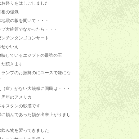
はお祭りをはしごしました
首相の強気
の地震の報を聞いて・・・
ンプ大統領でなかったら・・・
ゼンチンタンゴコンサート
のせかいえ
放映しているエジプトの最強の王
まだ続きます
トランプのお振舞のにユースで嫌にな
す
え（症）がない大統領に国民は・・・
０周年のアメリカ
ベキスタンの砂漠です
屋に頼んであった額が出来上がりまし
の飲み物を習ってきました