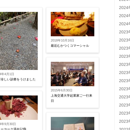
202
202
202
202
202
2018年10月16日
最近むかつくコマーシャル
202
202
202
202
24年4月1日
日珍しい診療をうけました
202
202
2015年6月30日
上海交通大学起業家ご一行来
202
日
202
202
202
14年9月30日
202
ューヨーク滞在記⑲