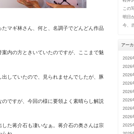
軽井
この
明日
今、
ったマギ林さん、何と、名調子でどんどん作品
アーカ
誉案内の方ときいていたのですが、ここまで魅
202
202
202
し出していたので、見られませんでしたが、豚
202
。
202
202
なのですが、今回の様に要領よく素晴らし解説
202
202
出した蒋介石も凄いなぁ。蒋介石の奥さんは宗
202
からね。
202