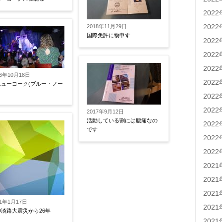
202
202
2018年11月29日
国際免許に物申す
202
202
202
16年10月18日
202
ニューヨーク(ブルー・ノー
）
202
202
2017年9月12日
活動している割には腰痛なの
202
です
202
202
202
202
202
21年1月17日
202
淡路大震災から26年
202