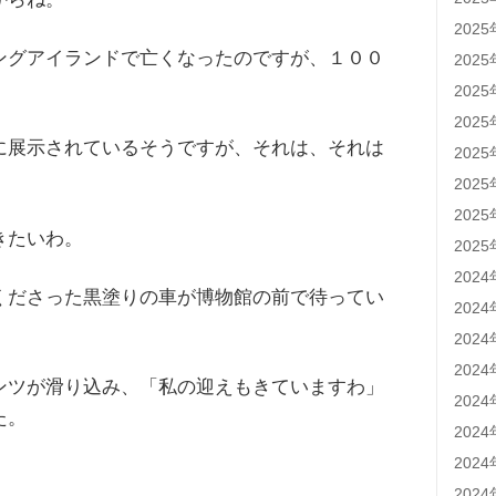
202
ングアイランドで亡くなったのですが、１００
202
202
202
に展示されているそうですが、それは、それは
202
202
202
きたいわ。
202
202
くださった黒塗りの車が博物館の前で待ってい
202
202
202
ンツが滑り込み、「私の迎えもきていますわ」
202
た。
202
202
202