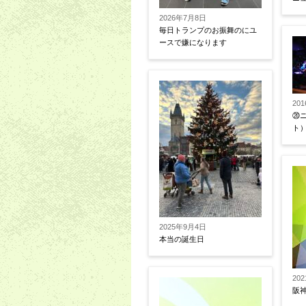
2026年7月8日
毎日トランプのお振舞のにユ
ースで嫌になります
20
⑳
ト
2025年9月4日
本当の誕生日
20
阪神