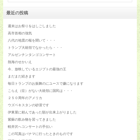
最近の投稿
週末はお祭りをはしごしました
高市首相の強気
八代の地震の報を聞いて・・・
トランプ大統領でなかったら・・・
アルゼンチンタンゴコンサート
熱海のせかいえ
今、放映しているエジプトの最強の王
まだまだ続きます
毎日トランプのお振舞のにユースで嫌になります
こらえ（症）がない大統領に国民は・・・
２５０周年のアメリカ
ウズベキスタンの砂漠です
伊東屋に頼んであった額が出来上がりました
紫蘇の飲み物を習ってきました
軽井沢へコンサートの手伝い
この写真はパナマに行ったときのものです