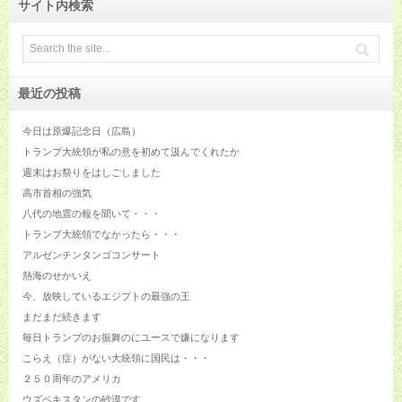
サイト内検索
最近の投稿
今日は原爆記念日（広島）
トランプ大統領が私の意を初めて汲んでくれたか
週末はお祭りをはしごしました
高市首相の強気
八代の地震の報を聞いて・・・
トランプ大統領でなかったら・・・
アルゼンチンタンゴコンサート
熱海のせかいえ
今、放映しているエジプトの最強の王
まだまだ続きます
毎日トランプのお振舞のにユースで嫌になります
こらえ（症）がない大統領に国民は・・・
２５０周年のアメリカ
ウズベキスタンの砂漠です