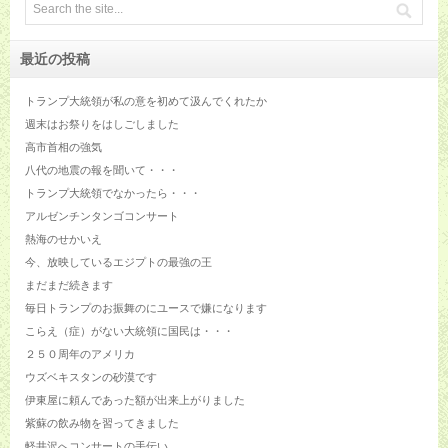
最近の投稿
トランプ大統領が私の意を初めて汲んでくれたか
週末はお祭りをはしごしました
高市首相の強気
八代の地震の報を聞いて・・・
トランプ大統領でなかったら・・・
アルゼンチンタンゴコンサート
熱海のせかいえ
今、放映しているエジプトの最強の王
まだまだ続きます
毎日トランプのお振舞のにユースで嫌になります
こらえ（症）がない大統領に国民は・・・
２５０周年のアメリカ
ウズベキスタンの砂漠です
伊東屋に頼んであった額が出来上がりました
紫蘇の飲み物を習ってきました
軽井沢へコンサートの手伝い