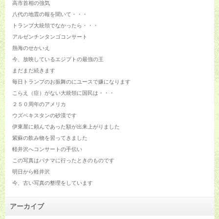
高市首相の強気
八代の地震の報を聞いて・・・
トランプ大統領でなかったら・・・
アルゼンチンタンゴコンサート
熱海のせかいえ
今、放映しているエジプトの最強の王
まだまだ続きます
毎日トランプのお振舞のにユースで嫌になります
こらえ（症）がない大統領に国民は・・・
２５０周年のアメリカ
ウズベキスタンの砂漠です
伊東屋に頼んであった額が出来上がりました
紫蘇の飲み物を習ってきました
軽井沢へコンサートの手伝い
この写真はパナマに行ったときのものです
明日から軽井沢
今、古い写真の整理をしています
アーカイブ