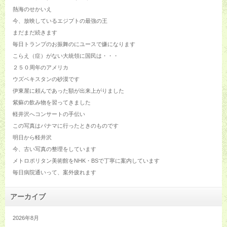
熱海のせかいえ
今、放映しているエジプトの最強の王
まだまだ続きます
毎日トランプのお振舞のにユースで嫌になります
こらえ（症）がない大統領に国民は・・・
２５０周年のアメリカ
ウズベキスタンの砂漠です
伊東屋に頼んであった額が出来上がりました
紫蘇の飲み物を習ってきました
軽井沢へコンサートの手伝い
この写真はパナマに行ったときのものです
明日から軽井沢
今、古い写真の整理をしています
メトロポリタン美術館をNHK・BSで丁寧に案内しています
毎日病院通いって、案外疲れます
アーカイブ
2026年8月