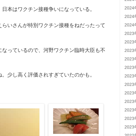
202
、日本はワクチン接種争いになっている。
202
202
えらいさんが特別ワクチン接種をねだったって
202
202
になっているので、河野ワクチン臨時大臣も不
202
、
202
202
ね。少し高く評価されすぎていたのかも。
202
202
202
202
202
202
202
202