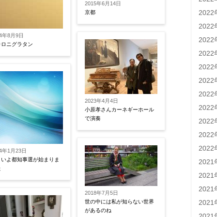
2015年6月14日
202
京都
202
14年8月9日
202
カロニグラタン
202
202
202
202
2023年4月4日
202
小原孝さんカーネギーホール
で演奏
202
202
202
14年1月23日
よいよ都知事選が始まりま
202
た
202
202
2018年7月5日
202
世の中には私が知らない世界
があるのね
202