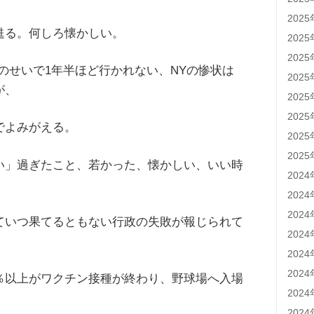
202
甦る。何しろ懐かしい。
202
202
のせいで1年半ほど行かれない、NYの惨状は
202
が、
202
202
でよみがえる。
202
202
い」過ぎたこと、若かった、懐かしい、いい時
202
202
202
ていつ果てるともない行政の失敗が報じられて
202
202
202
％以上がワクチン接種が終わり、野球場へ入場
202
202