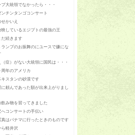
ンプ大統領でなかったら・・・
ゼンチンタンゴコンサート
のせかいえ
放映しているエジプトの最強の王
まだ続きます
トランプのお振舞のにユースで嫌にな
す
え（症）がない大統領に国民は・・・
０周年のアメリカ
ベキスタンの砂漠です
屋に頼んであった額が出来上がりまし
の飲み物を習ってきました
沢へコンサートの手伝い
写真はパナマに行ったときのものです
から軽井沢