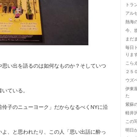
トラ
アル
熱海
今、
まだ
毎日
りま
こら
や思い出を語るのは如何なものか？そしていつ
２５
、
ウズ
伊東
書いている。
た
紫蘇
前伶子のニューヨーク」だからなるべくNYに沿
軽井
この
明日
いよ、と思われたり、この人「思い出話に酔っ