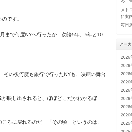
今、
メト
に案
るのです。
毎日
月まで何度NYへ行ったか、勿論5年、5年と10
アーカ
202
202
202
、その後何度も旅行で行ったNYも、映画の舞台
202
202
像が映し出されると、ほぼどこだかわかるほ
202
202
202
のころに戻れるのだ、「その頃」というのは、
202
、
202