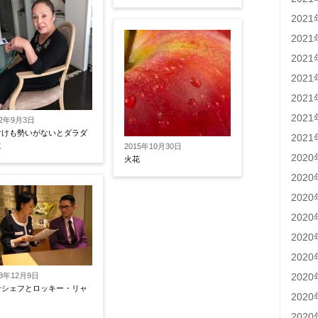
202
202
202
202
202
202
22年9月3日
付けも勢いがないとダラダ
202
に
2015年10月30日
202
火花
202
202
202
202
202
202
13年12月9日
合シェフとロッキー・リャ
202
202