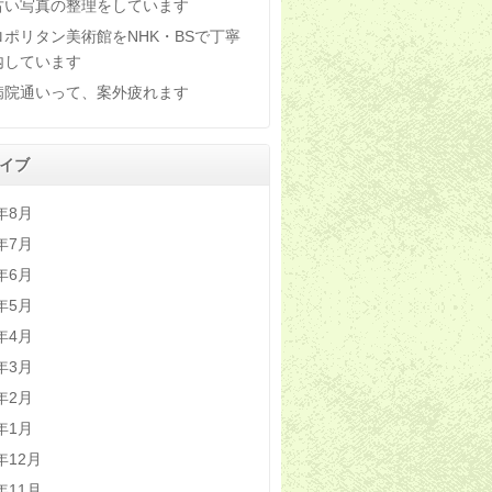
古い写真の整理をしています
ロポリタン美術館をNHK・BSで丁寧
内しています
病院通いって、案外疲れます
イブ
6年8月
6年7月
6年6月
6年5月
6年4月
6年3月
6年2月
6年1月
5年12月
5年11月