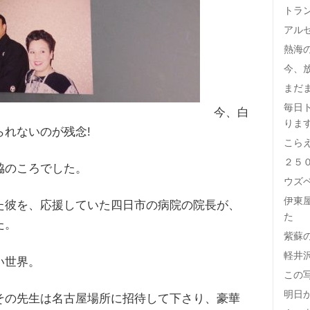
トラ
アル
熱海
今、
まだ
毎日
今、白
りま
れないのが残念!
こら
２５
脇のころでした。
ウズ
伊東
た彼を、応援していた四日市の病院の院長が、
た
た。
紫蘇
軽井
い世界。
この
明日
その先生は名古屋場所に招待して下さり、豪華