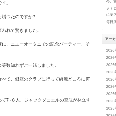
今、
です。
メト
に案
を贈つたのですか?
毎日
言われて驚きました。
アーカ
度に、ニユーオータニでの記念パーティー、そ
202
202
202
会等数知れずご一緒しました。
202
食べて、銀座のクラブに行って綺麗どころに何
202
。
202
202
めて7~８人、ジャツクダニエルの空瓶が林立す
202
202
202