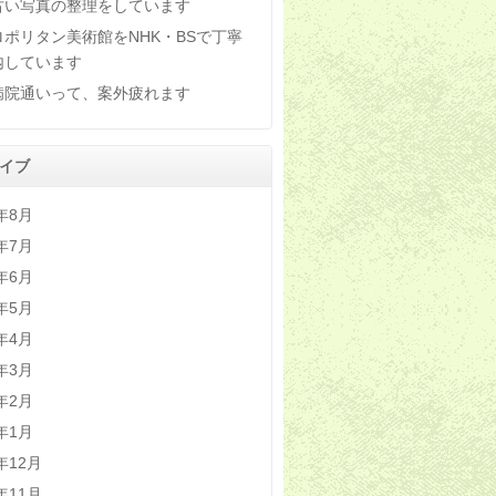
古い写真の整理をしています
ロポリタン美術館をNHK・BSで丁寧
内しています
病院通いって、案外疲れます
イブ
6年8月
6年7月
6年6月
6年5月
6年4月
6年3月
6年2月
6年1月
5年12月
5年11月