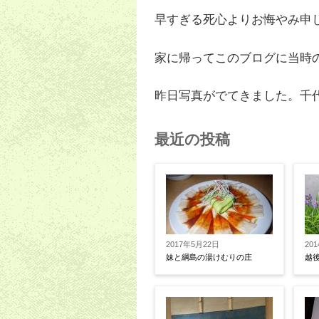
早すぎる死心よりお悔やみ申
家に帰ってこのブログに当時
昨日写真がでてきました。千
最近の投稿
2017年5月22日
20
妹と綱島の湯けむりの庄
越