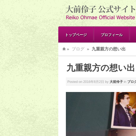
トップページ
プロフィール
»
ブログ
»
九重親方の想い出
九重親方の想い出
Posted on
2016年8月2日
by
大前伶子
in
ブロ