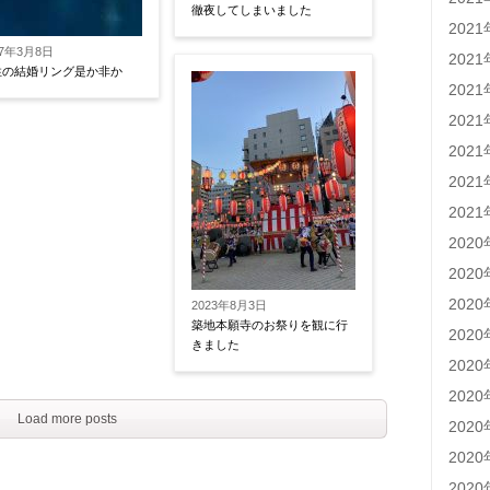
徹夜してしまいました
202
17年3月8日
202
性の結婚リング是か非か
202
202
202
202
202
202
202
202
2023年8月3日
築地本願寺のお祭りを観に行
202
きました
202
202
Load more posts
202
202
202