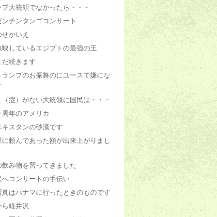
ンプ大統領でなかったら・・・
ゼンチンタンゴコンサート
のせかいえ
放映しているエジプトの最強の王
まだ続きます
トランプのお振舞のにユースで嫌にな
す
え（症）がない大統領に国民は・・・
０周年のアメリカ
ベキスタンの砂漠です
屋に頼んであった額が出来上がりまし
の飲み物を習ってきました
沢へコンサートの手伝い
写真はパナマに行ったときのものです
から軽井沢