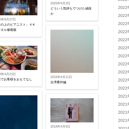
2025年9月3日
202
どういう気持ちでつけた値段
か
202
20年8月27日
202
海の上のピアニスト」４Ｋ
ジタル修復版
202
202
202
202
202
202
18年4月23日
2015年4月11日
宅でお客様をおもてなし
202
台湾番外編
202
202
202
202
202
2018年4月9日
202