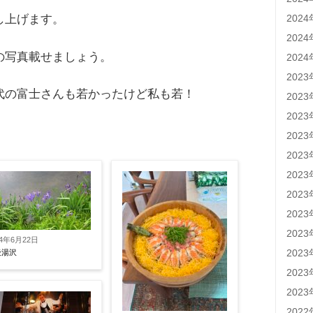
202
し上げます。
202
の写真載せましょう。
202
202
代の富士さんも若かったけど私も若！
202
202
202
202
202
202
202
202
14年6月22日
202
後湯沢
202
202
202