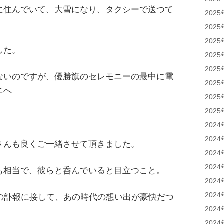
に住んでいて、大雪になり、タクシーで送つて
202
202
202
した。
202
202
ないのですが、優勝旗のセレモニーの最中に電
202
ニへ
202
202
202
202
さんも良くご一緒させて頂きました。
202
202
も相当で、彼らと呑んでいると目立つこと。
202
202
方の訃報に接して、あの時代の想い出が豪快だつ
202
202