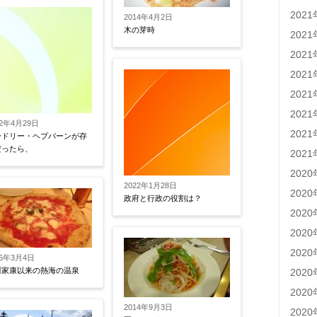
202
2014年4月2日
木の芽時
202
202
202
202
202
22年4月29日
202
ードリー・ヘプバーンが存
だったら、
202
202
2022年1月28日
202
政府と行政の役割は？
202
202
202
16年3月4日
川家康以来の熱海の温泉
202
202
2014年9月3日
202