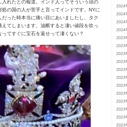
し入れたとの報道。インド人ってそういう頭の
202
何処の国の人が苦手と言ってインドです。NYに
202
人だった時本当に痛い目にあいましたし、タク
202
構えてしまいます。油断すると凄い値段を吹っ
202
なってすぐに宝石を返せって凄くない？
202
202
202
202
202
202
202
202
202
202
202
202