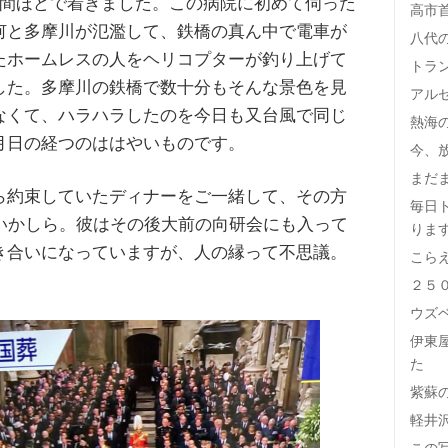
時間ほどで着きました。この病院に初めて伺った
高市
何と多摩川が氾濫して、鉄橋の真ん中で電車が
八代
たホームレスの人をヘリコプターが釣り上げて
トラ
した。多摩川の鉄橋で数十分もそんな景色を見
アル
なくて、ハラハラしたのを今日も又台風で同じ
熱海
月日の経つのははやいものです。
今、
まだ
ら約束していたディナーをご一緒して、その方
毎日
合いかしら。彼はその後大前の向研会にも入って
りま
き合いになっていますが、人の縁って不思議。
こら
２５
ウズ
伊東
た
紫蘇
軽井