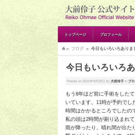
トップページ
プロフィール
»
ブログ
»
今日もいろいろありま
今日もいろいろ
Posted on
2022年9月20日
by
大前伶子
in
ブロ
もう8年ほど前に手術をした
いています。11時が予約でし
時間はかかるところでしたの
私の頭は2時間が刷り込まれ
雨が降ったり、晴れ間が出た