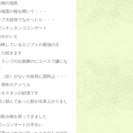
首相の強気
の地震の報を聞いて・・・
ンプ大統領でなかったら・・・
ゼンチンタンゴコンサート
のせかいえ
放映しているエジプトの最強の王
まだ続きます
トランプのお振舞のにユースで嫌にな
す
え（症）がない大統領に国民は・・・
０周年のアメリカ
ベキスタンの砂漠です
屋に頼んであった額が出来上がりまし
の飲み物を習ってきました
沢へコンサートの手伝い