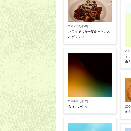
2017年4月29日
ハワイでもう一度食べたいス
パゲッティ
20
オ
命
2014年5月22日
もう、いやっ！
20
徳