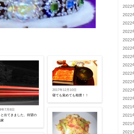
202
202
202
202
202
202
202
202
202
202
202
2017年12月10日
寝ても覚めても相撲！！
202
202
24年7月8日
202
っと出てきました、待望の
治家
202
202