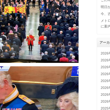
この
明日
今、
メト
に案
アーカ
202
202
202
202
202
202
202
202
202