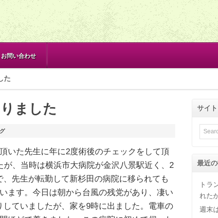
お問い合わせ
した
ありました
サイト
グ
て頂いた先生に年に2度術後のチェックをして頂
最近の
たが、当時は横浜市大病院が金沢八景駅近く、2
で、先生が転勤して新杉田の病院に移られても
トラ
ています。今日は朝から台風の残党があり、凄い
れた
りしていましたが、家を9時に出ました。電車の
週末