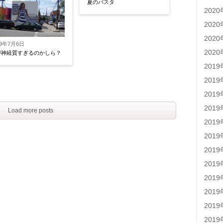
夏のパスタ
202
202
202
19年7月6日
202
が神経質すぎるのかしら？
201
201
201
201
Load more posts
201
201
201
201
201
201
201
201