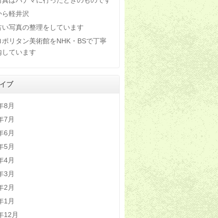
写真はパナマに行ったときのものです
から軽井沢
古い写真の整理をしています
ロポリタン美術館をNHK・BSで丁寧
内しています
イブ
6年8月
6年7月
6年6月
6年5月
6年4月
6年3月
6年2月
6年1月
5年12月