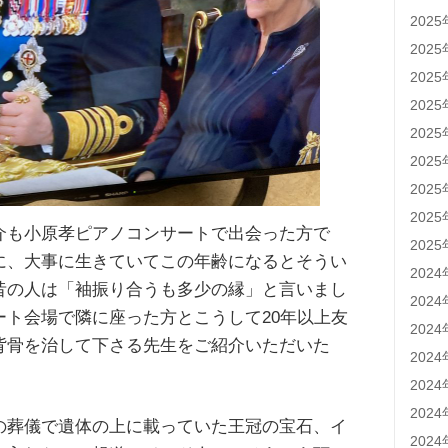
202
202
202
202
202
202
202
202
介も小原孝ピアノコンサートで出会った方で
202
に、大事に生きていてこの年齢になるとそうい
202
昔の人は「袖振り合うも多少の縁」と言いまし
202
ート会場で隣に座った方とこうして20年以上友
202
背骨を治して下さる先生をご紹介いただいた
202
202
202
の葬儀で遺体の上に載っていた王冠の宝石、イ
202