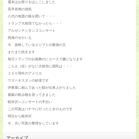
週末はお祭りをはしごしました
高市首相の強気
八代の地震の報を聞いて・・・
トランプ大統領でなかったら・・・
アルゼンチンタンゴコンサート
熱海のせかいえ
今、放映しているエジプトの最強の王
まだまだ続きます
毎日トランプのお振舞のにユースで嫌になります
こらえ（症）がない大統領に国民は・・・
２５０周年のアメリカ
ウズベキスタンの砂漠です
伊東屋に頼んであった額が出来上がりました
紫蘇の飲み物を習ってきました
軽井沢へコンサートの手伝い
この写真はパナマに行ったときのものです
明日から軽井沢
今、古い写真の整理をしています
アーカイブ